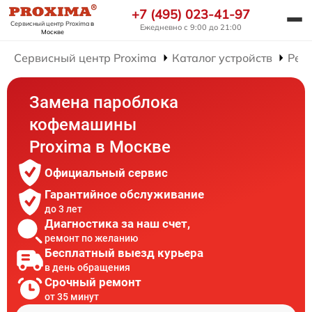
+7 (495) 023-41-97
Сервисный центр Proxima
в
Ежедневно с 9:00 до 21:00
Москве
Сервисный центр Proxima
Каталог устройств
Рем
Замена пароблока
кофемашины
Proxima в Москве
Официальный сервис
Гарантийное обслуживание
до 3 лет
Диагностика за наш счет,
ремонт по желанию
Бесплатный выезд курьера
в день обращения
Срочный ремонт
от 35 минут