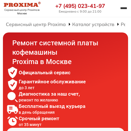
+7 (495) 023-41-97
Сервисный центр Proxima
в
Ежедневно с 9:00 до 21:00
Москве
Сервисный центр Proxima
Каталог устройств
Рем
Ремонт системной платы
кофемашины
Proxima в Москве
Официальный сервис
Гарантийное обслуживание
до 3 лет
Диагностика за наш счет,
ремонт по желанию
Бесплатный выезд курьера
в день обращения
Срочный ремонт
от 35 минут