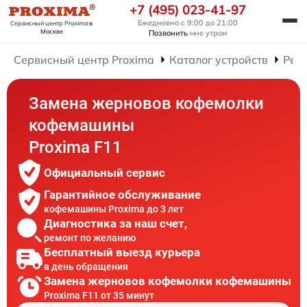
+7 (495) 023-41-97
Ежедневно с 9:00 до 21:00
Сервисный центр Proxima
в
Москве
Позвонить
мне утром
Сервисный центр Proxima
Каталог устройств
Рем
Замена жерновов кофемолки
кофемашины
Proxima F11
Официальный сервис
Гарантийное обслуживание
кофемашины Proxima до 3 лет
Диагностика за наш счет,
ремонт по желанию
Бесплатный выезд курьера
в день обращения
Замена жерновов кофемолки кофемашины
Proxima F11 от 35 минут