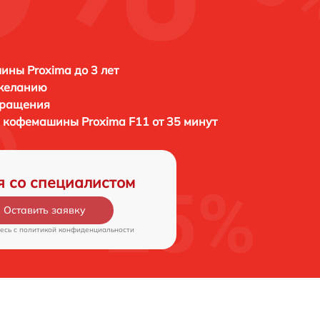
ны Proxima до 3 лет
 желанию
бращения
ей кофемашины
Proxima F11 от 35 минут
я со специалистом
Оставить заявку
есь c
политикой конфиденциальности