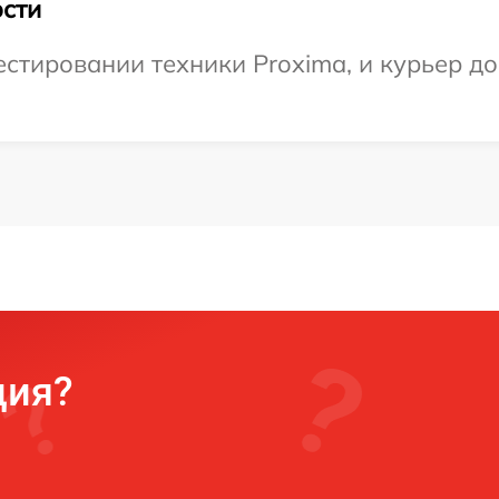
сти
тировании техники Proxima, и курьер дос
ция?