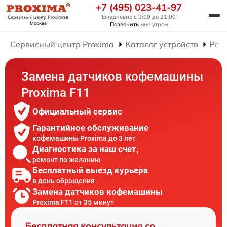
+7 (495) 023-41-97
Ежедневно с 9:00 до 21:00
Сервисный центр Proxima
в
Москве
Позвонить
мне утром
Сервисный центр Proxima
Каталог устройств
Рем
Замена датчиков кофемашины
Proxima F11
Официальный сервис
Гарантийное обслуживание
кофемашины Proxima до 3 лет
Диагностика за наш счет,
ремонт по желанию
Бесплатный выезд курьера
в день обращения
Замена датчиков кофемашины
Proxima F11 от 35 минут
Бесплатная консультация со