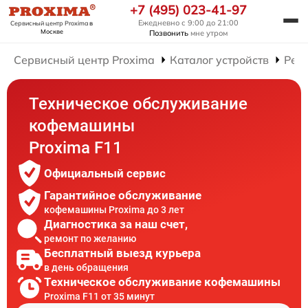
+7 (495) 023-41-97
Ежедневно с 9:00 до 21:00
Сервисный центр Proxima
в
Москве
Позвонить
мне утром
Сервисный центр Proxima
Каталог устройств
Рем
Техническое обслуживание
кофемашины
Proxima F11
Официальный сервис
Гарантийное обслуживание
кофемашины Proxima до 3 лет
Диагностика за наш счет,
ремонт по желанию
Бесплатный выезд курьера
в день обращения
Техническое обслуживание кофемашины
Proxima F11 от 35 минут