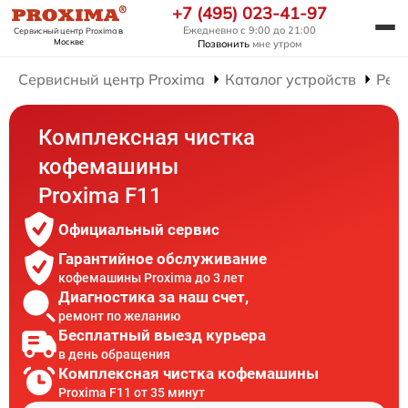
+7 (495) 023-41-97
Ежедневно с 9:00 до 21:00
Сервисный центр Proxima
в
Москве
Позвонить
мне утром
Сервисный центр Proxima
Каталог устройств
Рем
Комплексная чистка
кофемашины
Proxima F11
Официальный сервис
Гарантийное обслуживание
кофемашины Proxima до 3 лет
Диагностика за наш счет,
ремонт по желанию
Бесплатный выезд курьера
в день обращения
Комплексная чистка кофемашины
Proxima F11 от 35 минут