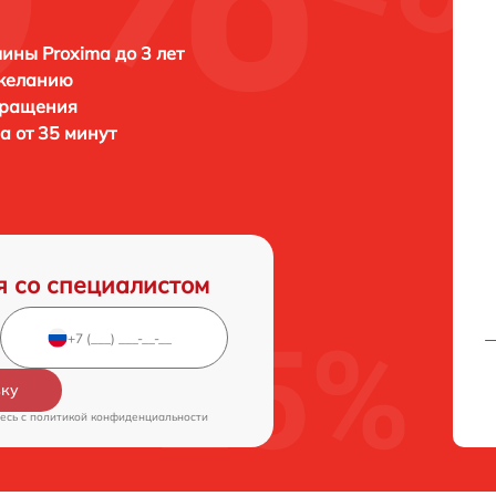
ны Proxima до 3 лет
 желанию
бращения
 от 35 минут
я со специалистом
вку
есь c
политикой конфиденциальности