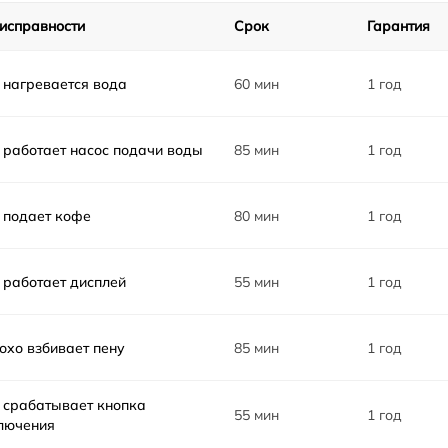
от 60 мин
исправности
Срок
Гарантия
от 60 мин
 нагревается вода
60 мин
1 год
от 60 мин
 работает насос подачи воды
85 мин
1 год
a
от 60 мин
 подает кофе
80 мин
1 год
от 60 мин
 работает дисплей
55 мин
1 год
от 40 мин
от 70 мин
охо взбивает пену
85 мин
1 год
от 60 мин
 срабатывает кнопка
55 мин
1 год
лючения