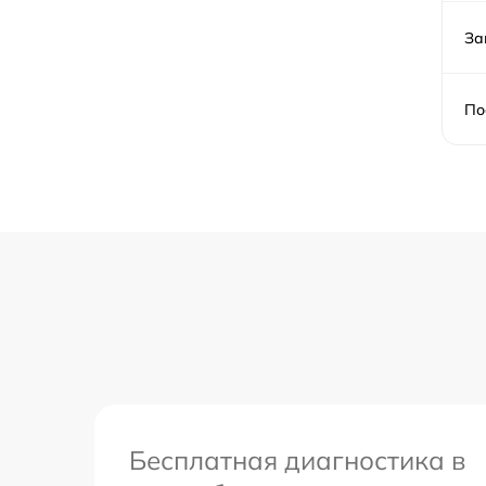
Proxima
За
Замена или ремонт платы кофемашины
Proxima
По
Ремонт двигателя кофемолки кофемашины
Proxima
Ремонт счетчика воды кофемашины Proxim
Замена щёток электродвигателя
кофемашины Proxima
Замена клапана пара кофемашины Proxim
Замена прокладок, хомутов кофемашины
Proxima
Замена трансформатора кофемашины
Proxima
Бесплатная диагностика в
Чистка системы подачи воды кофемашины