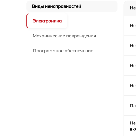
Замена помпы кофемашины Proxima
Виды неисправностей
Не
Ремонт материнской платы кофемашины
Электроника
Proxima
Не
Ремонт переключателей режимов
Механические повреждения
кофемашины Proxima
Не
Программное обеспечение
Ремонт силовой платы кофемашины Proxim
Не
Замена двигателя кофемашины Proxima
Не
Замена фильтра кофемашины Proxima
Замена ТЭНа кофемашины Proxima
Пл
Ремонт системной платы кофемашины
Не
Proxima
вк
Замена сетевого шнура кофемашины