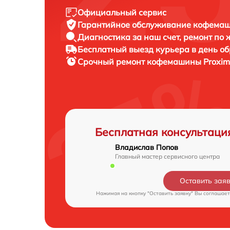
Официальный сервис
Гарантийное обслуживание
кофемаши
Диагностика за наш счет,
ремонт по
Бесплатный выезд курьера
в день о
Срочный ремонт
кофемашины Proxima
Бесплатная консультаци
Владислав Попов
Главный мастер сервисного центра
Оставить зая
Нажимая на кнопку "Оставить заявку" Вы соглашает