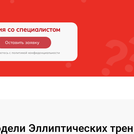
ия со специалистом
Оставить заявку
аетесь c
политикой конфиденциальности
дели Эллиптических трен