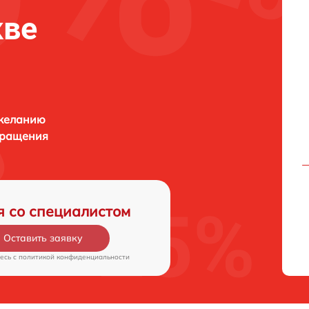
кве
 желанию
бращения
я со специалистом
Оставить заявку
есь c
политикой конфиденциальности