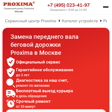
+7 (495) 023-41-97
Сервисный центр Proxima
в
Ежедневно с 9:00 до 21:00
Москве
Сервисный центр Proxima
Каталог устройств
Рем
Замена переднего вала
беговой дорожки
Proxima в Москве
Официальный сервис
Гарантийное обслуживание
до 3 лет
Диагностика за наш счет,
ремонт по желанию
Бесплатный выезд курьера
в день обращения
Срочный ремонт
от 35 минут