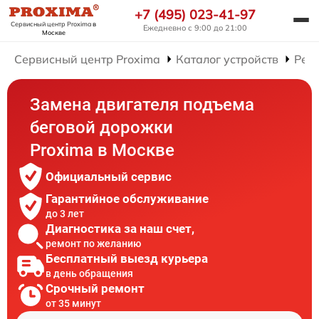
+7 (495) 023-41-97
Сервисный центр Proxima
в
Ежедневно с 9:00 до 21:00
Москве
Сервисный центр Proxima
Каталог устройств
Рем
Замена двигателя подъема
беговой дорожки
Proxima в Москве
Официальный сервис
Гарантийное обслуживание
до 3 лет
Диагностика за наш счет,
ремонт по желанию
Бесплатный выезд курьера
в день обращения
Срочный ремонт
от 35 минут